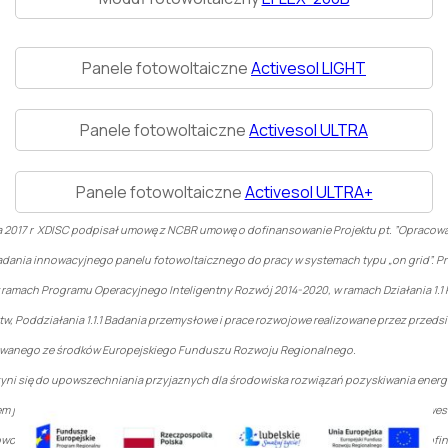
Panele fotowoltaiczne
Activesol LIGHT
Panele fotowoltaiczne
Activesol ULTRA
Panele fotowoltaiczne
Activesol ULTRA+
a 2017 r XDISC podpisał umowę z NCBR umowę o dofinansowanie Projektu pt. ”Opracowa
adania innowacyjnego panelu fotowoltaicznego do pracy w systemach typu „on grid”. Pr
 ramach Programu Operacyjnego Inteligentny Rozwój 2014-2020, w ramach Działania 1.1 
tw, Poddziałania 1.1.1 Badania przemysłowe i prace rozwojowe realizowane przez przeds
wanego ze środków Europejskiego Funduszu Rozwoju Regionalnego.
zyni się do upowszechniania przyjaznych dla środowiska rozwiązań pozyskiwania energi
m jej odnawialnych źródeł, a opracowany system pozwoli zwiększyć opłacalność inwest
owoltaiczne. Całkowity koszt realizacji Projektu wynosi 6 438 816,68 pln. Przyznane dof