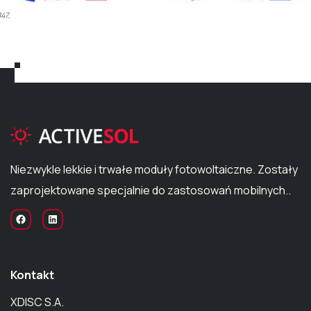
47,19.
Niezwykle lekkie i trwałe moduły fotowoltaiczne. Zostały
zaprojektowane specjalnie do zastosowań mobilnych..
Kontakt
XDISC S.A.