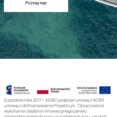
Poznaj nas
6 października 2017 r XDISC podpisał umowę z NCBR
umowę o dofinansowanie Projektu pt. ”Opracowanie,
wykonanie i badania innowacyjnego panelu
fotowoltaicznego do pracy w systemach typu „on grid”.