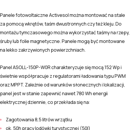
Panele fotowoltaiczne Activesol można montować na stale
za pomocą wkrętów, taśm dwustronnych czy też kleju. Do
montażu tymczasowego można wykorzystać taśmy na rzepy,
śruby lub folie magnetyczne. Panele mogą być montowane
na lekko zakrzywionych powierzchniach.
Panel ASOLL-150P-W0R charakteryzuje się mocą 152 Wp i
świetnie współpracuje z regulatorami ładowania typu PWM
oraz MPPT. Zależnie od warunków słonecznych i lokalizacji,
panel jest w stanie zapewnić nawet 780 Wh energii
elektrycznej dziennie, co przekłada się na:
Zagotowania 8,5 litrów wrzątku
ok. 50h pracy lodówki turystycznej (50l)