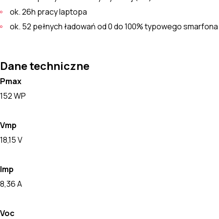
ok. 26h pracy laptopa
ok. 52 pełnych ładowań od 0 do 100% typowego smarfona
Dane techniczne
Pmax
152 WP
Vmp
18,15 V
Imp
8,36 A
Voc