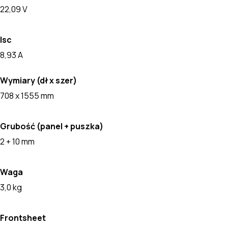
22,09 V
Isc
8,93 A
Wymiary (dł x szer)
708 x 1555 mm
Grubość (panel + puszka)
2 + 10 mm
Waga
3,0 kg
Frontsheet