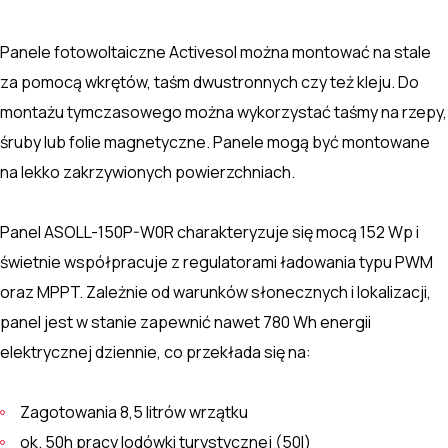
Panele fotowoltaiczne Activesol można montować na stale
za pomocą wkrętów, taśm dwustronnych czy też kleju. Do
montażu tymczasowego można wykorzystać taśmy na rzepy,
śruby lub folie magnetyczne. Panele mogą być montowane
na lekko zakrzywionych powierzchniach.
Panel ASOLL-150P-W0R charakteryzuje się mocą 152 Wp i
świetnie współpracuje z regulatorami ładowania typu PWM
oraz MPPT. Zależnie od warunków słonecznych i lokalizacji,
panel jest w stanie zapewnić nawet 780 Wh energii
elektrycznej dziennie, co przekłada się na:
Zagotowania 8,5 litrów wrzątku
ok. 50h pracy lodówki turystycznej (50l)