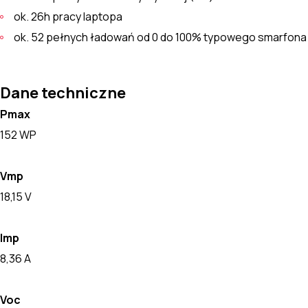
ok. 26h pracy laptopa
ok. 52 pełnych ładowań od 0 do 100% typowego smarfona
Dane techniczne
Pmax
152 WP
Vmp
18,15 V
Imp
8,36 A
Voc